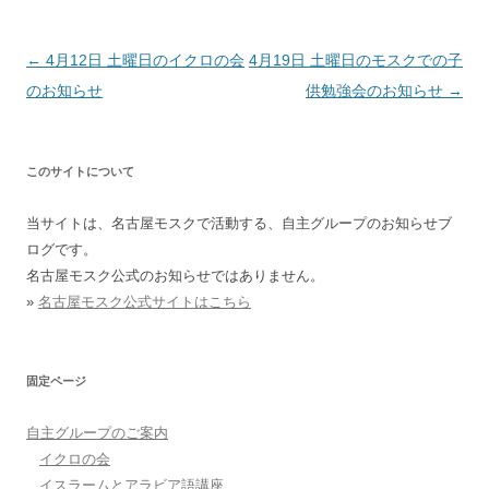
投稿ナビゲーション
←
4月12日 土曜日のイクロの会
4月19日 土曜日のモスクでの子
のお知らせ
供勉強会のお知らせ
→
このサイトについて
当サイトは、名古屋モスクで活動する、自主グループのお知らせブ
ログです。
名古屋モスク公式のお知らせではありません。
»
名古屋モスク公式サイトはこちら
固定ページ
自主グループのご案内
イクロの会
イスラームとアラビア語講座