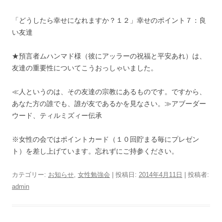
「どうしたら幸せになれますか？１２」幸せのポイント７：良
い友達
★預言者ムハンマド様（彼にアッラーの祝福と平安あれ）は、
友達の重要性についてこうおっしゃいました。
≪人というのは、その友達の宗教にあるものです。ですから、
あなた方の誰でも、誰が友であるかを見なさい。≫アブーダー
ウード、ティルミズィー伝承
※女性の会ではポイントカード（１０回貯まる毎にプレゼン
ト）を差し上げています。忘れずにご持参ください。
カテゴリー:
お知らせ
,
女性勉強会
| 投稿日:
2014年4月11日
|
投稿者:
admin