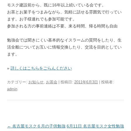
モスク建設前から、既に16年以上続いている会です。
お茶とお菓子をつまみながら、気軽に話せる雰囲気で行ってい
ます。お子様連れでも参加可能です。
参加される方の事前連絡は不要。来る時間、帰る時間も自由
勉強会では聞きにくい基本的なイスラームの質問をしたり、生
活全般についてお互いに情報交換したり、交流を目的としてい
ます。
»
詳しくはこちらをごらんください
カテゴリー:
お知らせ
,
お茶会
| 投稿日:
2011年6月3日
|
投稿者:
admin
投稿ナビゲーション
←
名古屋モスク６月の子供勉強
6月11日 名古屋モスク女性勉強